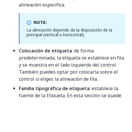
alineación específica.
NOTA:
La alineación depende de la disposición de la
principal (vertical u horizontal).
Colocación de etiqueta
: de forma
predeterminada, la etiqueta se establece en fila
y se muestra en el lado izquierdo del control.
También puedes optar por colocarla sobre el
control si eliges la alineación de fila.
Familia tipográfica de etiqueta
: establece la
fuente de la Etiqueta. En esta sección se puede
configurar la familia de fuentes, el tamaño, el
color y el estilo (negrita, cursiva y subrayado).
Por defecto, el control hereda la familia de
fuentes de su contenedor principal inmediato,
que se indica con la palabra clave "heredada".