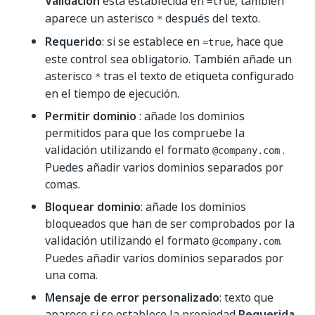
Validación
está establecida en
, también
=true
aparece un asterisco
después del texto.
*
Requerido
: si se establece en
, hace que
=true
este control sea obligatorio. También añade un
asterisco
tras el texto de etiqueta configurado
*
en el tiempo de ejecución.
Permitir dominio
: añade los dominios
permitidos para que los compruebe la
validación utilizando el formato
.
@company.com
Puedes añadir varios dominios separados por
comas.
Bloquear dominio
: añade los dominios
bloqueados que han de ser comprobados por la
validación utilizando el formato
.
@company.com
Puedes añadir varios dominios separados por
una coma.
Mensaje de error personalizado
: texto que
aparece si se establece la propiedad
Requerida