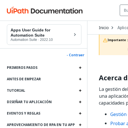
Open
Inicio
Aplic
Dropd
Apps User Guide for
to
Automation Suite
choos
Automation Suite
·
2022.10
Importante :
produc
- Contraer
PRIMEROS PASOS
Acerca 
ANTES DE EMPEZAR
La gestión del
TUTORIAL
una aplicació
DISEÑAR TU APLICACIÓN
capacidades p
EVENTOS Y REGLAS
Gestión 
Probar a
APROVECHAMIENTO DE RPA EN TU APP