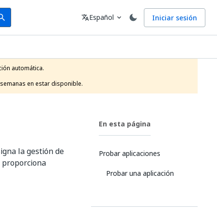
arch
Idioma
Español
Iniciar sesión
arch
translate
expand_more
ión automática.

 semanas en estar disponible.
En esta página
signa la gestión de
Probar aplicaciones
s proporciona
Probar una aplicación