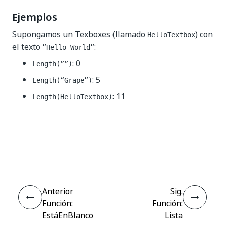
Ejemplos
Supongamos un Texboxes (llamado
) con
HelloTextbox
el texto
:
”Hello World”
: 0
Length(””)
: 5
Length(“Grape”)
: 11
Length(HelloTextbox)
Sí
No
thumb_up
thumb_down
Anterior
Sig.
Función:
Función:
EstáEnBlanco
Lista