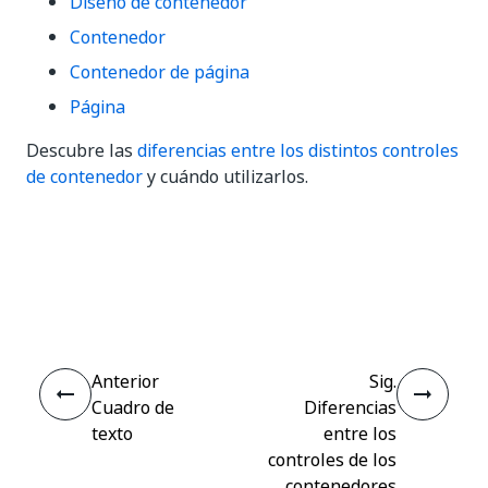
Diseño de contenedor
Contenedor
Contenedor de página
Página
Descubre las
diferencias entre los distintos controles
de contenedor
y cuándo utilizarlos.
Sí
No
thumb_up
thumb_down
Anterior
Sig.
Cuadro de
Diferencias
texto
entre los
controles de los
contenedores