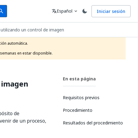
arch
Idioma
Español
Iniciar sesión
arch
translate
expand_more
 utilizando un control de imagen
ión automática.

 semanas en estar disponible.
En esta página
e imagen
Requisitos previos
Procedimiento
pósito de
venir de un proceso,
Resultados del procedimiento