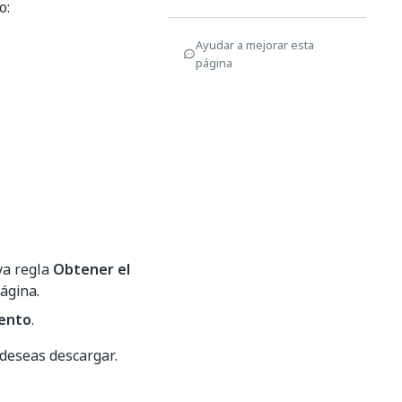
o:
Ayudar a mejorar esta
página
va regla
Obtener el
ágina.
iento
.
 deseas descargar.