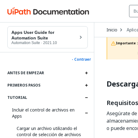
Open
Inicio
Aplic
Dropd
Apps User Guide for
to
Automation Suite
choos
Automation Suite
·
2021.10
Importante :
produc
- Contraer
ANTES DE EMPEZAR
Descarga
PRIMEROS PASOS
TUTORIAL
Requisitos
Incluir el control de archivos en
Asegúrate de 
Apps
almacenamient
o puede enco
Cargar un archivo utilizando el
control de selección de archivos