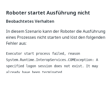
Roboter startet Ausführung nicht
Beobachtetes Verhalten
In diesem Szenario kann der Roboter die Ausführung
eines Prozesses nicht starten und löst den folgenden
Fehler aus:
Executor start process failed, reason
System.Runtime.InteropServices.COMException: A
specified logon session does not exist. It may
already have been terminated.
Ursache A
Die Robotermaschine verfügt nicht über genügend
verfügbare Ressourcen (z. B. CPU, RAM oder
Festplattenspeicher), sodass der Roboter-Executor
einen Prozess nicht starten kann.