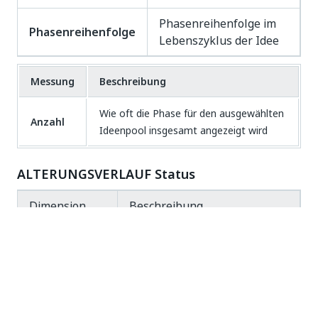
Phasenreihenfolge im
Phasenreihenfolge
Lebenszyklus der Idee
Messung
Beschreibung
Wie oft die Phase für den ausgewählten
Anzahl
Ideenpool insgesamt angezeigt wird
ALTERUNGSVERLAUF Status
Dimension
Beschreibung
Anzeigen, ob die Status
verwendet werden oder nicht:
Phasenstatus
1 aktiv
ist Aktiv
2 inaktiv