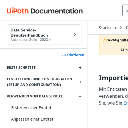
O
Startseite
D
D
Data Service-
t
Benutzerhandbuch
c
Automation Suite
·
2023.4
Bitt
Wichtig :
p
Es k
- Reduzieren
ERSTE SCHRITTE
Importie
EINSTELLUNG UND KONFIGURATION
(SETUP AND CONFIGURATION)
Mit Entitäte
verwenden, d
VERWENDEN VON DATA SERVICE
Sie, wie Sie
En
Erstellen einer Entität
Anpassen einer Entität