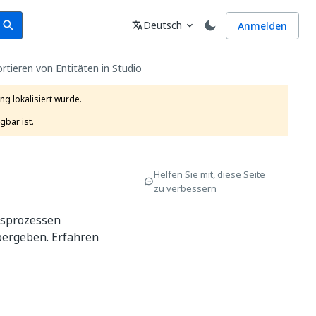
earch
Sprache
Deutsch
Anmelden
search
translate
expand_more
rtieren von Entitäten in Studio
g lokalisiert wurde.

gbar ist.
Helfen Sie mit, diese Seite
zu verbessern
gsprozessen
bergeben. Erfahren