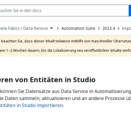
S
pen
Automation Suite
2023.4
Impo
ata Fabric / Data Service
ropdown
o
hoose
e beachten Sie, dass dieser Inhalt teilweise mithilfe von maschineller Übersetzun
roduct
ann 1–2 Wochen dauern, bis die Lokalisierung neu veröffentlichter Inhalte verfü
ren von Entitäten in Studio
n können Sie Datensätze aus Data Service in Automatisierun
ie Daten sammeln, aktualisieren und an andere Prozesse ü
titäten in Studio importieren
.
Ja
Nein