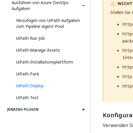
Ausführen von Azure DevOps-
WICHT
Aufgaben
Stellen Sie
Hinzufügen von UiPath-Aufgaben
http
zum Pipeline-Agent-Pool
http
UiPath Run Job
pack
UiPath Manage Assets
http
Inte
UiPath-Installationsplattform
http
UiPath Pack
http
UiPath Deploy
http
UiPath Test
JENKINS-PLUGIN
Konfigura
Verwenden Sie