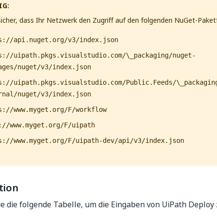
IG:
 sicher, dass Ihr Netzwerk den Zugriff auf den folgenden NuGet-Paket
s://api.nuget.org/v3/index.json
s://uipath.pkgs.visualstudio.com/\_packaging/nuget-
ages/nuget/v3/index.json
s://uipath.pkgs.visualstudio.com/Public.Feeds/\_packagin
rnal/nuget/v3/index.json
s://www.myget.org/F/workflow
://www.myget.org/F/uipath
s://www.myget.org/F/uipath-dev/api/v3/index.json
tion
 die folgende Tabelle, um die Eingaben von UiPath Deploy 