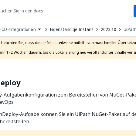
S
pen
Eigenständige Instanz
2023.10
UiPat
ICD-Integrationen
ropdown
o
hoose
e beachten Sie, dass dieser Inhalt teilweise mithilfe von maschineller Übersetzun
roduct
ann 1–2 Wochen dauern, bis die Lokalisierung neu veröffentlichter Inhalte verfü
Deploy
y-Aufgabenkonfiguration zum Bereitstellen von NuGet-Pake
evOps.
thDeploy-Aufgabe können Sie ein UiPath NuGet-Paket auf d
bereitstellen.