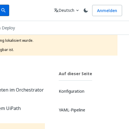
earch
Sprache
Deutsch
Anmelden
search
translate
expand_more
h Deploy
g lokalisiert wurde.

gbar ist.
Auf dieser Seite
ten im Orchestrator
Konfiguration
em UiPath
YAML-Pipeline