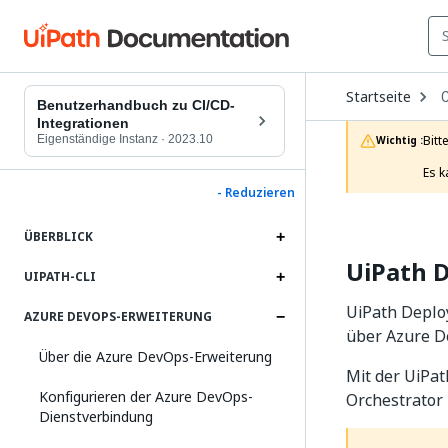
O
Startseite
C
D
Benutzerhandbuch zu CI/CD-
t
Integrationen
c
Eigenständige Instanz
·
2023.10
Bitt
Wichtig :
p
Es k
- Reduzieren
ÜBERBLICK
UiPath 
UIPATH-CLI
UiPath Deplo
AZURE DEVOPS-ERWEITERUNG
über Azure D
Über die Azure DevOps-Erweiterung
Mit der UiPa
Konfigurieren der Azure DevOps-
Orchestrator 
Dienstverbindung