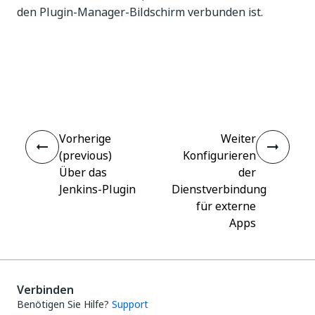
den Plugin-Manager-Bildschirm verbunden ist.
Ja
Nein
thumb_up
thumb_down
Vorherige
Weiter
(previous)
Konfigurieren
Über das
der
Jenkins-Plugin
Dienstverbindung
für externe
Apps
Verbinden
Benötigen Sie Hilfe?
Support