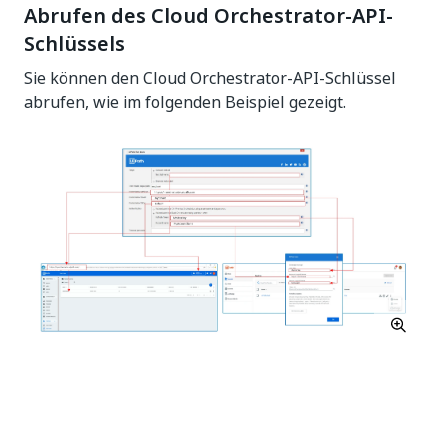
Abrufen des Cloud Orchestrator-API-
Schlüssels
Sie können den Cloud Orchestrator-API-Schlüssel
abrufen, wie im folgenden Beispiel gezeigt.
Ja
Nein
thumb_up
thumb_down