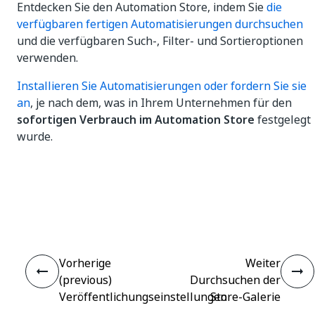
Entdecken Sie den Automation Store, indem Sie
die
verfügbaren fertigen Automatisierungen durchsuchen
und die verfügbaren Such-, Filter- und Sortieroptionen
verwenden.
Installieren Sie Automatisierungen oder fordern Sie sie
an
, je nach dem, was in Ihrem Unternehmen für den
sofortigen Verbrauch im Automation Store
festgelegt
wurde.
Ja
Nein
thumb_up
thumb_down
Vorherige
Weiter
(previous)
Durchsuchen der
Veröffentlichungseinstellungen
Store-Galerie