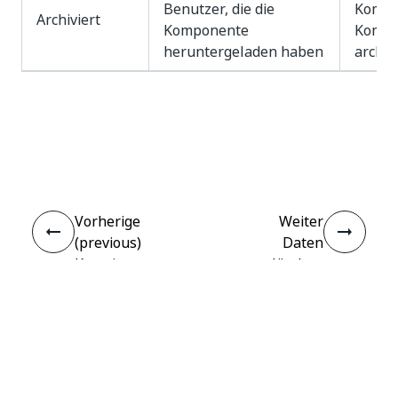
Benutzer, die die
Kompo
Archiviert
Komponente
Kompo
heruntergeladen haben
archiv
Ja
Nein
thumb_up
thumb_down
Vorherige
Weiter
(previous)
Daten
Kuratieren
löschen
einer
Komponente
Verbinden