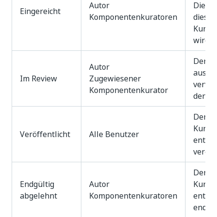
Autor
Die Ko
Eingereicht
Komponentenkuratoren
diesem
Kurati
wird.
Der Ku
Autor
aus d
Im Review
Zugewiesener
verwal
Komponentenkurator
der Ku
Der K
Kurat
Veröffentlicht
Alle Benutzer
entsch
veröff
Der K
Endgültig
Autor
Kurat
abgelehnt
Komponentenkuratoren
entsch
endgül