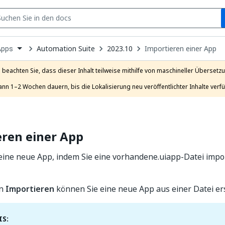
S
pen
Automation Suite
2023.10
Importieren einer App
Apps
ropdown
o
hoose
e beachten Sie, dass dieser Inhalt teilweise mithilfe von maschineller Übersetzun
roduct
ann 1–2 Wochen dauern, bis die Lokalisierung neu veröffentlichter Inhalte verfü
eren einer App
 eine neue App, indem Sie eine vorhandene.uiapp-Datei impor
on
Importieren
können Sie eine neue App aus einer Datei ers
S: