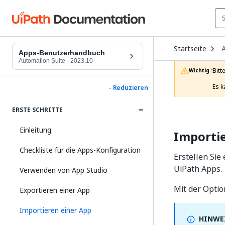
O
Startseite
D
Apps-Benutzerhandbuch
t
Automation Suite
·
2023.10
c
Bitt
Wichtig :
p
Es k
- Reduzieren
ERSTE SCHRITTE
Einleitung
Importi
Checkliste für die Apps-Konfiguration
Erstellen Sie
UiPath Apps.
Verwenden von App Studio
Mit der Opti
Exportieren einer App
Importieren einer App
HINWEI