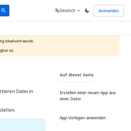
earch
Sprache
Deutsch
Anmelden
search
translate
expand_more
g lokalisiert wurde.

gbar ist.
Auf dieser Seite
tieren Datei in
Erstellen einer neuen App aus
einer Datei
tellen.
App-Vorlagen anwenden