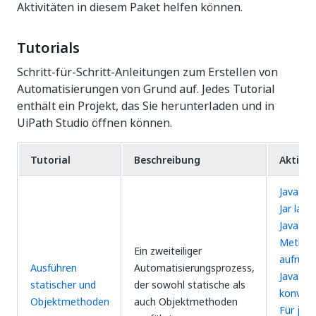
Aktivitäten in diesem Paket helfen können.
Tutorials
Schritt-für-Schritt-Anleitungen zum Erstellen von
Automatisierungen von Grund auf. Jedes Tutorial
enthält ein Projekt, das Sie herunterladen und in
UiPath Studio öffnen können.
Tutorial
Beschreibung
Aktivit
Java Sc
Jar lade
Java-
Method
Ein zweiteiliger
aufrufe
Ausführen
Automatisierungsprozess,
Java-Ob
statischer und
der sowohl statische als
konvert
Objektmethoden
auch Objektmethoden
Für jed