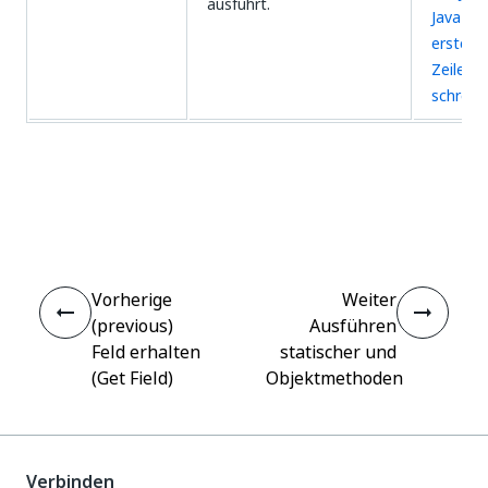
ausführt.
Java-Ob
erstelle
Zeile
schreib
Ja
Nein
thumb_up
thumb_down
Vorherige
Weiter
(previous)
Ausführen
Feld erhalten
statischer und
(Get Field)
Objektmethoden
Verbinden