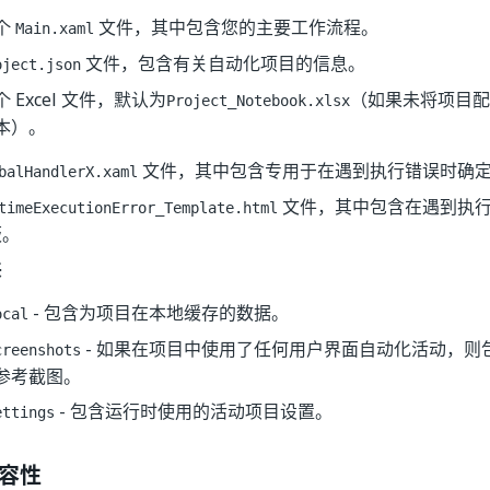
个
文件，其中包含您的主要工作流程。
Main.xaml
文件，包含有关自动化项目的信息。
oject.json
个 Excel 文件，默认为
（如果未将项目配
Project_Notebook.xlsx
本）。
文件，其中包含专用于在遇到执行错误时确
balHandlerX.xaml
文件，其中包含在遇到执
timeExecutionError_Template.html
板。
夹
- 包含为项目在本地缓存的数据。
ocal
- 如果在项目中使用了任何用户界面自动化活动，则
creenshots
参考截图。
- 包含运行时使用的活动项目设置。
ettings
容性