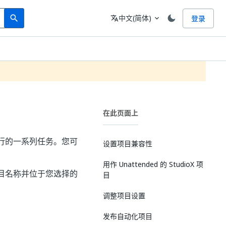
Search
语言
中文(简体)
登录
search
translate
expand_more
在此页面上
执行的一系列任务。您可
设置项目兼容性
用作 Unattended 的 StudioX 项
项目名称并位于您选择的
目
调整项目设置
发布自动化项目