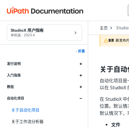
Open
主页
Studi
Dropd
StudioX 用户指南
to
单机版
·
2023.4
choose
新发布内
重要 :
product
- 折叠
发行说明
关于自动
入门指南
自动化项目是
以在 Stud
教程
在 Studi
自动化项目
位置。默认情
关于自动化项目
默认情况下，
关于工作流分析器
文件