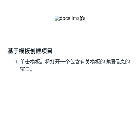
基于模板创建项目
单击模板。将打开一个包含有关模板的详细信息的
窗口。
从窗口的左下角选择要使用的版本（默认为最新版
本），然后单击“使用模板”
。
配置
流程名称
和
位置
。
单击“创建”。
系统将显示一个弹出窗口，其中包含有关可自定义
字段的信息。单击“继续”，并且您可以选择“不再显
示”。