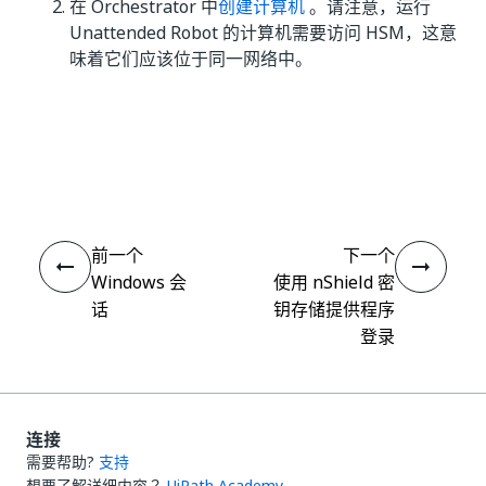
在 Orchestrator 中
创建计算机
。请注意，运行
Unattended Robot 的计算机需要访问 HSM，这意
味着它们应该位于同一网络中。
是
否
thumb_up
thumb_down
前一个
下一个
Windows 会
使用 nShield 密
话
钥存储提供程序
登录
连接
需要帮助?
支持
想要了解详细内容？
UiPath Academy