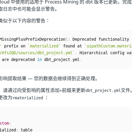
n Cloud 中使用的适用于 Process Mining 的 dbt 版本已更
取日志中也可能会显示警告。
类似于以下内容的警告：
MissingPlusPrefixDeprecation
]
:
 Deprecated functionality

'
 prefix on 
`
materialized
`
 found at 
`
uipathCustom.materi
/Afs2QD/sources/dbt_project.yml
`
.
 are deprecated 
in
 dbt_project
.
yml
.
影响提取结果 — 您的数据会继续得到正确处理。
，请通过向受影响的属性添加
前缀来更新
文件
+
dbt_project.yml
更改为
：
+materialized
stom
:
ialized
: