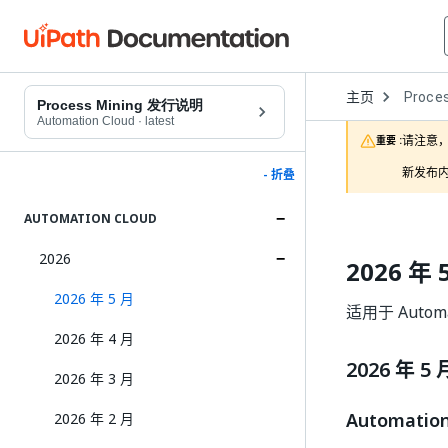
Open
主页
Proces
Dropd
Process Mining 发行说明
to
Automation Cloud
·
latest
choose
请注意，
重要 :
product
新发布内
- 折叠
AUTOMATION CLOUD
2026
2026 年 
2026 年 5 月
适用于 Automa
2026 年 4 月
2026 年 5 
2026 年 3 月
Automatio
2026 年 2 月