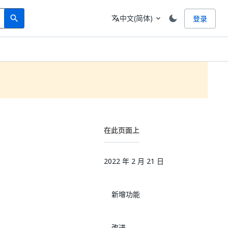
Search
语言
中文(简体)
登录
search
translate
expand_more
在此页面上
2022 年 2 月 21 日
新增功能
改进