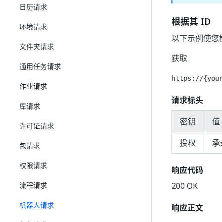
日历请求
根据其 ID
环境请求
以下示例使您能
文件夹请求
获取
通用任务请求
https://{you
作业请求
请求标头
库请求
密钥
值
许可证请求
授权
承
包请求
权限请求
响应代码
流程请求
200 OK
机器人请求
响应正文