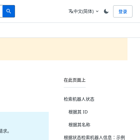
Search
语言
中文(简体)
登录
search
translate
expand_more
在此页面上
检索机器人状态
根据其 ID
根据其名称
 请求。
根据状态检索机器人信息：示例