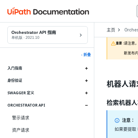
Open
主页
Orches
Dropd
Orchestrator API 指南
to
单机版
·
2021.10
choose
请注意，
重要 :
product
新发布内
- 折叠
入门指南
身份验证
机器人请
SWAGGER 定义
检索机器人
ORCHESTRATOR API
警示请求
注意：
如果要提取
资产请求