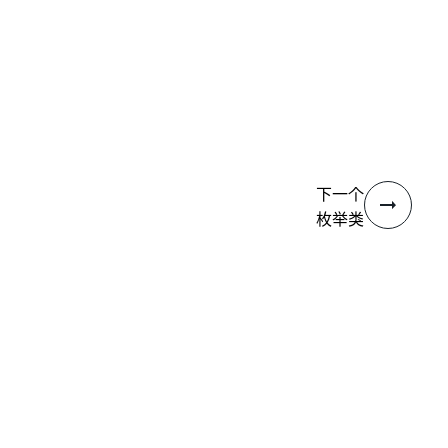
是
否
thumb_up
thumb_down
下一个
枚举类
型
连接
需要帮助?
支持
想要了解详细内容？
UiPath Academy
有问题?
UiPath 论坛
保持更新