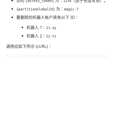
您的
为：
（出于长度考虑）。
{access_token}
1234
为：
{partitionGlobalId}
magic-7
要删除的机器人帐户具有以下 ID：
机器人 1：
11-xy
机器人 2：
22-tz
调用应如下所示 (cURL)：
curl 
--
location 
--
request 
DELETE
'https://{yourDom
--
header 
'Authorization: Bearer 1234'
--
header 
'Content-Type: application/json'
--
data
-
raw '
{
"robotAccountIDs"
:
[
"11-xy"
,
"22-tz"
]
}
'