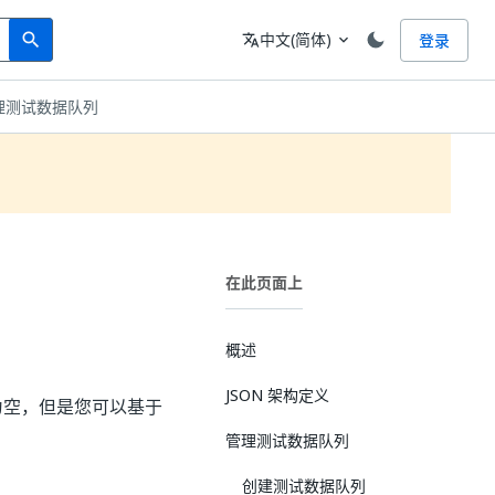
Search
语言
中文(简体)
登录
search
translate
expand_more
 中管理测试数据队列
在此页面上
概述
JSON 架构定义
列为空，但是您可以基于
管理测试数据队列
创建测试数据队列