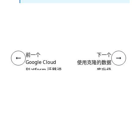
是
否
thumb_up
thumb_down
前一个
下一个
Google Cloud
使用克隆的数据
Platform 迁移说
库升级
明
连接
需要帮助?
支持
想要了解详细内容？
UiPath Academy
有问题?
UiPath 论坛
保持更新