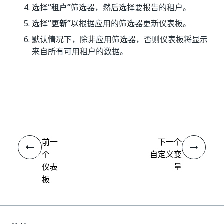
选择
“租户”
筛选器，然后选择要报告的租户。
选择
“更新”
以根据应用的筛选器更新仪表板。
默认情况下，除非应用筛选器，否则仪表板将显示
来自所有可用租户的数据。
是
否
thumb_up
thumb_down
前一
下一个
个
自定义变
仪表
量
板