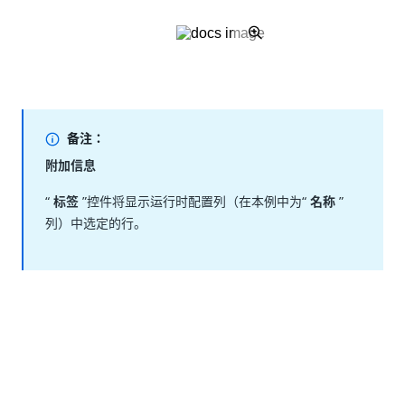
备注：
附加信息
“
标签
”控件将显示运行时配置列（在本例中为“
名称
”
列）中选定的行。
是
否
thumb_up
thumb_down