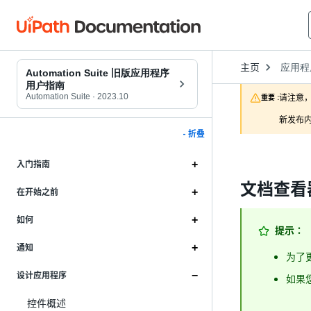
Open
主页
应用程
Dropd
Automation Suite 旧版应用程序
to
用户指南
choose
Automation Suite
·
2023.10
请注意，
重要 :
product
新发布内
- 折叠
入门指南
文档查看
在开始之前
如何
提示：
通知
为了
设计应用程序
如果
控件概述