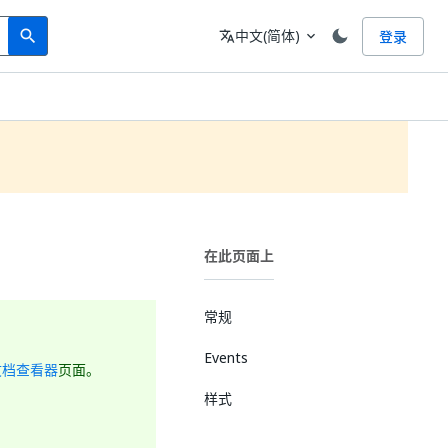
Search
语言
中文(简体)
登录
search
translate
expand_more
在此页面上
常规
Events
文档查看器
页面。
样式