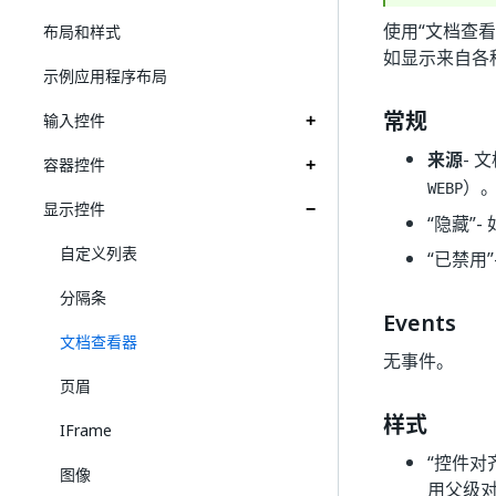
使用“文档查
布局和样式
如显示来自各
示例应用程序布局
常规
输入控件
来源
-
容器控件
）
WEBP
显示控件
“隐藏”
-
自定义列表
“已禁用”
分隔条
Events
文档查看器
无事件。
页眉
样式
IFrame
“控件对
图像
用父级