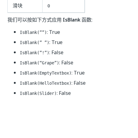
滑块
0
我们可以按如下方式应用
IsBlank
函数:
: True
IsBlank(””)
: True
IsBlank(” ”)
: False
IsBlank(”!”)
: False
IsBlank(“Grape”)
: True
IsBlank(EmptyTextbox)
: False
IsBlank(HelloTextbox)
: False
IsBlank(Slider)
是
否
thumb_up
thumb_down