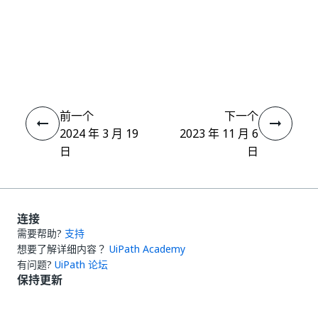
是
否
thumb_up
thumb_down
前一个
下一个
2024 年 3 月 19
2023 年 11 月 6
日
日
连接
需要帮助?
支持
想要了解详细内容？
UiPath Academy
有问题?
UiPath 论坛
保持更新