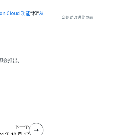
。
n Cloud 功能
”和“
从
帮助改进此页面
即会推出。
下一个
24 年 10 月 17