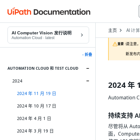
Open
主页
AI 计
Dropd
AI Computer Vision 发行说明
to
Automation Cloud
·
latest
choose
请注意，
重要 :
product
新发布内
- 折叠
AUTOMATION CLOUD 和 TEST CLOUD
2024
2024 年 
2024 年 11 月 19 日
Automation 
2024 年 10 月 17 日
持续支持 A
2024 年 4 月 1 日
尽管将从 Auto
2024 年 3 月 19 日
面，Comput