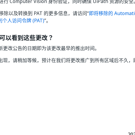
进行 Computer Vision 身份验证，同时确保 UiPath 资源的安全
密钥移除以及转换到 PAT 的更多信息，请访问“
即将移除的 Automatio
到个人访问令牌 (PAT)
”。
可以看到这些更改？
新更改公告的日期即为该更改最早的推出时间。
出现，请稍加等候，预计在我们将更改推广到所有区域后不久，
是
否
thumb_up
thumb_down
20