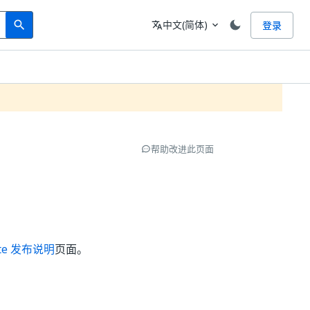
Search
语言
中文(简体)
登录
search
translate
expand_more
帮助改进此页面
uite 发布说明
页面。