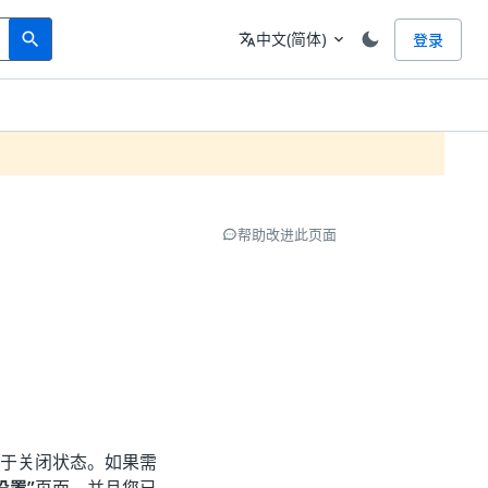
Search
语言
中文(简体)
登录
search
translate
expand_more
帮助改进此页面
于关闭状态。如果需