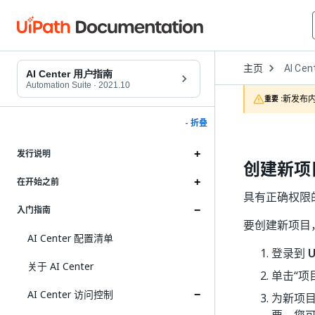
Open
主页
AI Cen
Dropd
AI Center 用户指南
to
Automation Suite
·
2021.10
choose
新发布内
重要 :
product
- 折叠
发行说明
创建新项
在开始之前
具有正确权限
入门指南
要创建新项目
AI Center 配置清单
登录到
U
关于 AI Center
单击“项
AI Center 访问控制
为新项