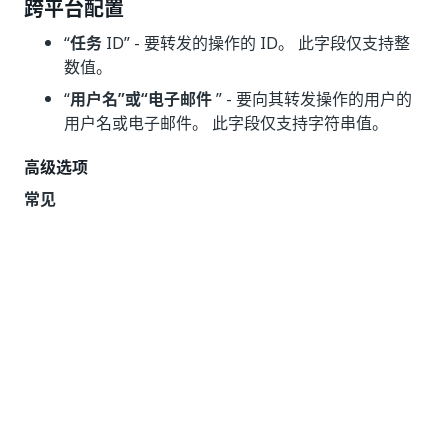
跨平台配置
“
任务
ID” - 要转发的操作的 ID。 此字段仅支持整
数值。
“
用户名”或“电子邮件
” - 要向其转发操作的用户的
用户名或电子邮件。 此字段仅支持字符串值。
高级选项
常见
“出错时
继续
” - 指定自动化是否应在活动引发错误
时继续。 此字段仅支持布尔值（True、False）。
默认值为 False。 因此，如果该字段为空并引发错
误，则项目的执行将停止。 如果将该值设置为
True，则无论是否有任何错误，项目都会继续执
行。
注意：
如果
Try Catch 异常处理
中包含该活动且
出错时继续
属