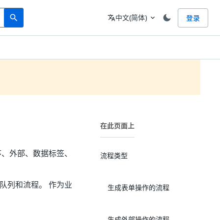
Search
语言
中文(简体)
登录
search
translate
expand_more
在此页面上
程序、外部、数据标签、
流程类型
所有队列和流程。 作为业
生成表单操作的流程
生成外部操作的流程