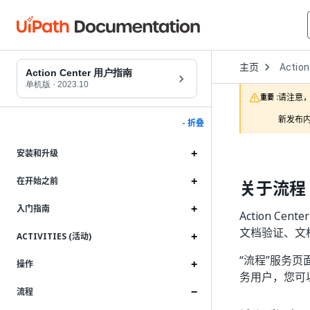
Open
主页
Action
Dropd
Action Center 用户指南
to
单机版
·
2023.10
choose
请注意，
重要 :
product
新发布内
- 折叠
安装和升级
在开始之前
关于流程
入门指南
Action 
文档验证、文
ACTIVITIES (活动)
“流程”服务页
操作
务用户，您可
流程