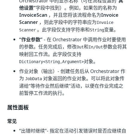
Orchestrator 中的显示名称（可在流程设置的
“其
他设置”
字段中找到）。例如，如果包的名称为
InvoiceScan
，并且您将该流程命名为
Invoice
Scanner
，则此字段中的字符串应为
Invoice
。此字段仅支持字符串和
变量。
Scanner
String
“作业参数”
- 在 Orchestrator 中调用作业时要使用
的参数。任务完成后，修改
和
参数会将其
Out
In/Out
映射回工作流。此字段仅支持
对象。
Dictionary<String,Argument>
作业对象（输出）- 创建任务后从 Orchestrator 作
为
对象返回的作业对象。可以将此对象传
JobData
递给“等待作业然后继续”活动，以便在作业完成之
前暂停工作流的执行。
属性面板
常见
“出错时继续”
- 指定在活动引发错误时是否应继续自