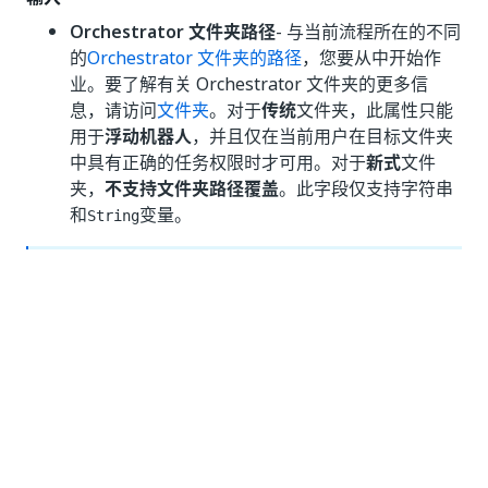
Orchestrator 文件夹路径
- 与当前流程所在的不同
的
Orchestrator 文件夹的路径
，您要从中开始作
业。要了解有关 Orchestrator 文件夹的更多信
息，请访问
文件夹
。对于
传统
文件夹，此属性只能
用于
浮动机器人
，并且仅在当前用户在目标文件夹
中具有正确的任务权限时才可用。对于
新式
文件
夹，
不支持文件夹路径覆盖
。此字段仅支持字符串
和
变量。
String
备注：
仅
当必须从当前文件夹以外的文件夹启动或查询作业时，
才必须使用
“Orchestrator 文件夹路径”
属性。如果执行
此操作的用户没有目标文件夹所需的权限，则作业启动将
失败并引发严重错误。请访问
文件夹权限
，了解有关文件
夹权限的信息。