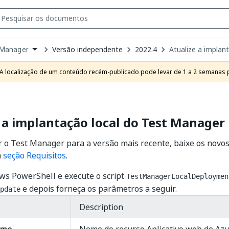
Versão independente
2022.4
Atualize a implan
 Manager
own
e
A localização de um conteúdo recém-publicado pode levar de 1 a 2 semanas pa
t
 a implantação local do Test Manager
r o Test Manager para a versão mais recente, baixe os novo
a
seção Requisitos
.
ws PowerShell e execute o script
TestManagerLocalDeploymen
e depois forneça os parâmetros a seguir.
pdate
Description