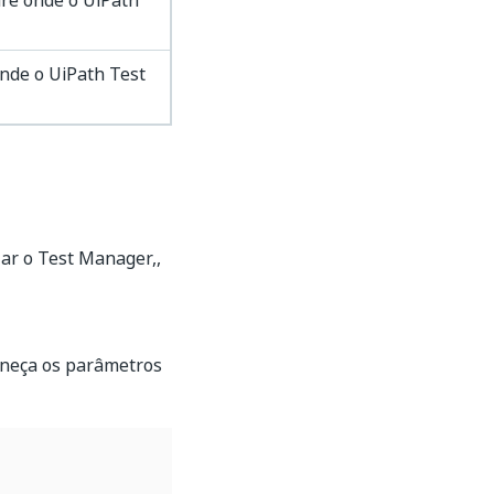
re onde o UiPath
nde o UiPath Test
lar o Test Manager,,
rneça os parâmetros