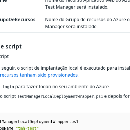
ame
Nome do recurso Aplicativo web do Azu
Test Manager será instalado.
upoDeRecursos
Nome do Grupo de recursos do Azure o
Manager será instalado.
e script
ript
seguir, o script de implantação local é executado para insta
recursos tenham sido provisionados
.
para fazer logon no seu ambiente do Azure.
 login
o script
e depois fo
TestManagerLocalDeploymentWrapper.ps1
tManagerLocalDeploymentWrapper
.
ppName 
"tmh-test"