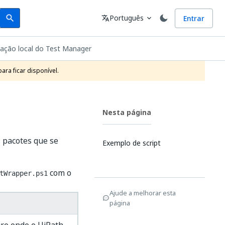
Search
Idioma
Português
Entrar
search
translate
expand_more
tação local do Test Manager
ra ficar disponível.
Nesta página
s pacotes que se
Exemplo de script
com o
tWrapper.ps1
Ajude a melhorar esta
página