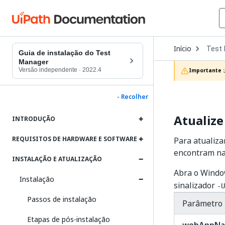
Open
Início
Test
Dropd
Guia de instalação do Test
to
Manager
choos
Versão independente
·
2022.4
Importante :
produc
- Recolher
Atualize
INTRODUÇÃO
REQUISITOS DE HARDWARE E SOFTWARE
Para atualiza
encontram n
INSTALAÇÃO E ATUALIZAÇÃO
Abra o Windo
Instalação
sinalizador
-U
Passos de instalação
Parâmetro
Etapas de pós-instalação