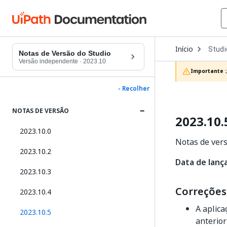
Open
Início
Studi
Dropd
Notas de Versão do Studio
to
Versão independente
·
2023.10
choos
Importante :
produc
- Recolher
NOTAS DE VERSÃO
2023.10.
2023.10.0
Notas de vers
2023.10.2
Data de lanç
2023.10.3
Correções
2023.10.4
A aplic
2023.10.5
anterior