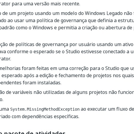
rator para uma versão mais recente.
ão de um projeto usando um modelo do Windows Legado não
do ao usar uma política de governança que definia a estrutu
 padrão como o Windows e permitia a criação ou abertura de
ção de políticas de governança por usuário usando um ativo
ava conforme o esperado se o Studio estivesse conectado a
ator.
melhorias foram feitas em uma correção para o Studio que 
 esperado após a edição e fechamento de projetos nos quais 
pendentes foram instaladas.
o de variáveis não utilizadas de alguns projetos não funci
o.
 uma
ao executar um fluxo de
System.MissingMethodException
riado com dependências específicas.
o pacote de atividades