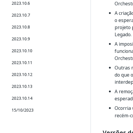
2023.10.6
Orchest
A criaç
2023.10.7
o espera
2023.10.8
projeto
Legado.
2023.10.9
A imposi
2023.10.10
funcion
Orchestr
2023.10.11
Outras 
2023.10.12
do que o
interde
2023.10.13
A remoçã
2023.10.14
esperad
Ocorria
15/10/2023
recém-c
Versões d