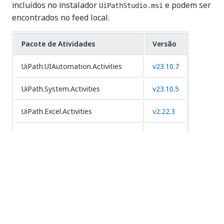
incluídos no instalador
e podem ser
UiPathStudio.msi
encontrados no feed local.
Pacote de Atividades
Versão
UiPath.UIAutomation.Activities
v23.10.7
UiPath.System.Activities
v23.10.5
UiPath.Excel.Activities
v2.22.3
UiPath.Mail.Activities
v1.21.1
UiPath.Word.Activities
v1.18.1
UiPath.ComplexScenarios.Activities
v1.5.0
UiPath.Presentations.Activities
v1.12.2
UiPath.Testing.Activities
v23.10.1