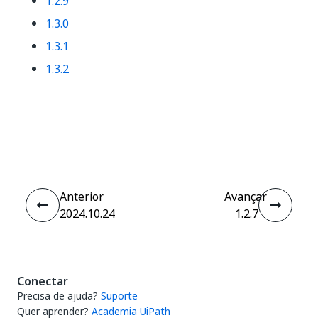
1.2.9
1.3.0
1.3.1
1.3.2
Sim
Não
thumb_up
thumb_down
Anterior
Avançar
2024.10.24
1.2.7
Conectar
Precisa de ajuda?
Suporte
Quer aprender?
Academia UiPath