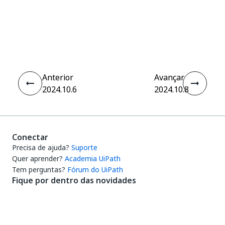
Sim
Não
thumb_up
thumb_down
Anterior
Avançar
2024.10.6
2024.10.8
Conectar
Precisa de ajuda?
Suporte
Quer aprender?
Academia UiPath
Tem perguntas?
Fórum do UiPath
Fique por dentro das novidades