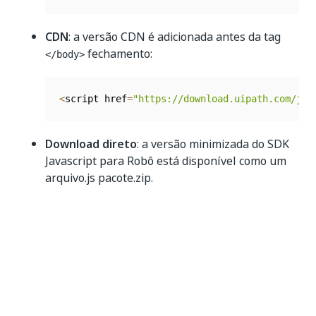
CDN
: a versão CDN é adicionada antes da tag
fechamento:
</body>
<
script href
=
"https://download.uipath.com/js/
Download direto
: a versão minimizada do SDK
Javascript para Robô está disponível como um
arquivo.js pacote.zip.
https
:
/
/
download
.
uipath
.
com
/
js
/
1.3
.2
/
UiPathRo
Documentação
O
Guia do desenvolvedor
combinado com o
Guia do
usuário
oferece uma visão geral completa do SDK e