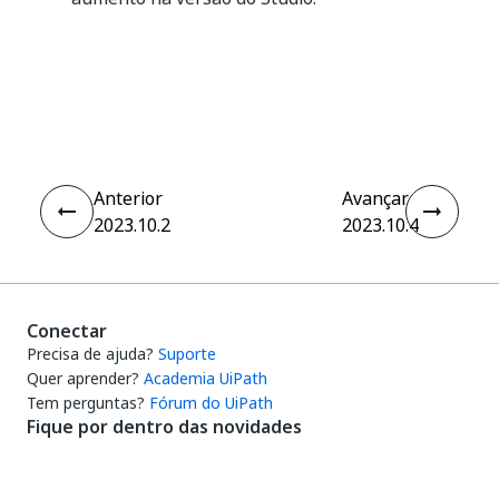
Sim
Não
thumb_up
thumb_down
Anterior
Avançar
2023.10.2
2023.10.4
Conectar
Precisa de ajuda?
Suporte
Quer aprender?
Academia UiPath
Tem perguntas?
Fórum do UiPath
Fique por dentro das novidades