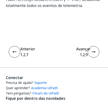
totalmente todos os eventos de telemetria.
Sim
Não
thumb_up
thumb_down
Anterior
Avançar
1.2.7
1.2.9
Conectar
Precisa de ajuda?
Suporte
Quer aprender?
Academia UiPath
Tem perguntas?
Fórum do UiPath
Fique por dentro das novidades