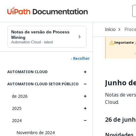
Open
Início
Proce
Dropd
Notas de versão do Process
to
Mining
choos
Automation Cloud
·
latest
Importante :
produc
- Recolher
AUTOMATION CLOUD
Junho d
AUTOMATION CLOUD SETOR PÚBLICO
Notas de vers
de 2026
Cloud.
2025
26 de junh
2024
Novembro de 2024
Novidades