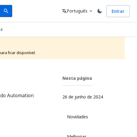
Search
Idioma
Português
Entrar
search
translate
expand_more
24
ra ficar disponível.
Nesta página
o do Automation
26 de junho de 2024
Novidades
Melhorias