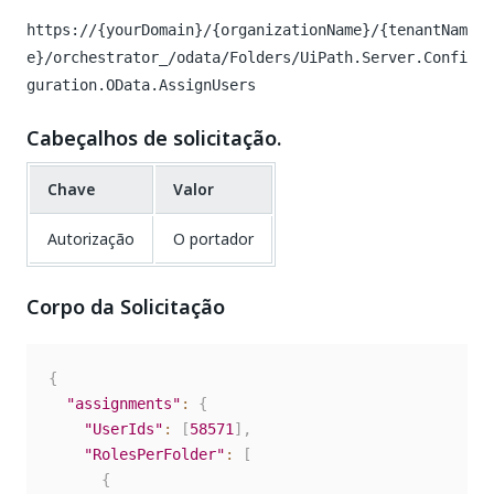
https://{yourDomain}/{organizationName}/{tenantNam
e}/orchestrator_/odata/Folders/UiPath.Server.Confi
guration.OData.AssignUsers
Cabeçalhos de solicitação.
Chave
Valor
Autorização
O portador
Corpo da Solicitação
{
"assignments"
:
{
"UserIds"
:
[
58571
]
,
"RolesPerFolder"
:
[
{