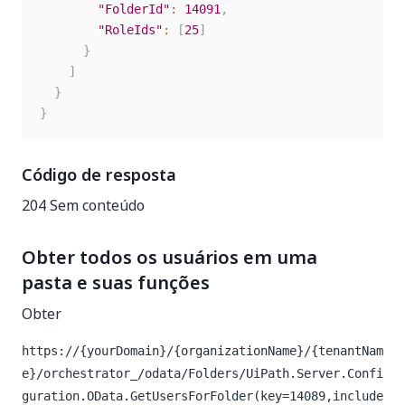
"FolderId"
:
14091
,
"RoleIds"
:
[
25
]
}
]
}
}
Código de resposta
204 Sem conteúdo
Obter todos os usuários em uma
pasta e suas funções
Obter
https://{yourDomain}/{organizationName}/{tenantNam
e}/orchestrator_/odata/Folders/UiPath.Server.Confi
guration.OData.GetUsersForFolder(key=14089,include