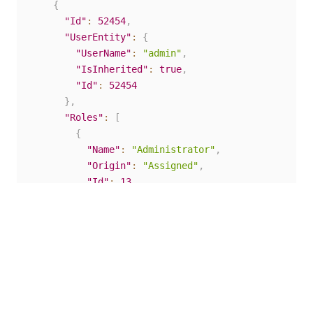
{
"Id"
:
52454
,
"UserEntity"
:
{
"UserName"
:
"admin"
,
"IsInherited"
:
true
,
"Id"
:
52454
}
,
"Roles"
:
[
{
"Name"
:
"Administrator"
,
"Origin"
:
"Assigned"
,
"Id"
:
13
}
,
{
"Name"
:
"Test"
,
"Origin"
:
"Assigned"
,
"Id"
:
25
}
]
}
,