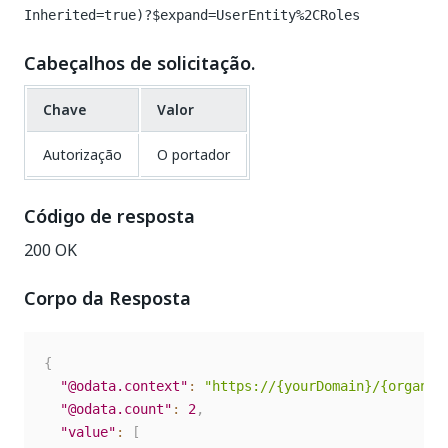
Inherited=true)?$expand=UserEntity%2CRoles
Cabeçalhos de solicitação.
Chave
Valor
Autorização
O portador
Código de resposta
200 OK
Corpo da Resposta
{
"@odata.context"
:
"https://{yourDomain}/{organiz
"@odata.count"
:
2
,
"value"
:
[