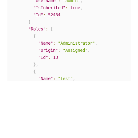
"UserName"
:
"admin"
,
"IsInherited"
:
true
,
"Id"
:
52454
}
,
"Roles"
:
[
{
"Name"
:
"Administrator"
,
"Origin"
:
"Assigned"
,
"Id"
:
13
}
,
{
"Name"
:
"Test"
,
"Origin"
:
"Assigned"
,
"Id"
:
25
}
]
}
,
{
"Id"
:
58571
,
"UserEntity"
:
{