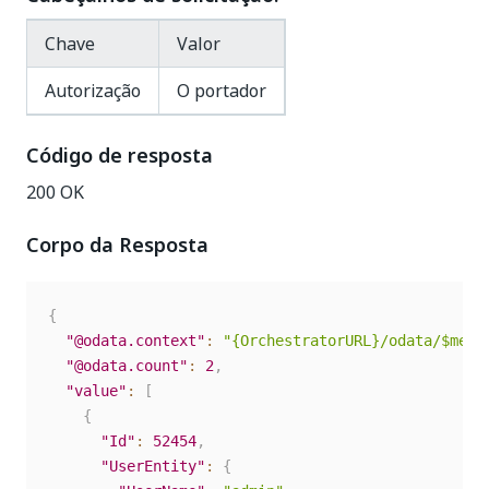
Chave
Valor
Autorização
O portador
Código de resposta
200 OK
Corpo da Resposta
{
"@odata.context"
:
"{OrchestratorURL}/odata/$meta
"@odata.count"
:
2
,
"value"
:
[
{
"Id"
:
52454
,
"UserEntity"
:
{