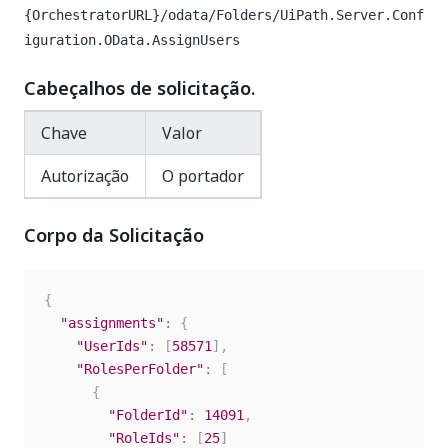
{OrchestratorURL}/odata/Folders/UiPath.Server.Conf
iguration.OData.AssignUsers
Cabeçalhos de solicitação.
Chave
Valor
Autorização
O portador
Corpo da Solicitação
{
"assignments"
:
{
"UserIds"
:
[
58571
]
,
"RolesPerFolder"
:
[
{
"FolderId"
:
14091
,
"RoleIds"
:
[
25
]