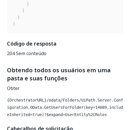
}
]
}
}
Código de resposta
204 Sem conteúdo
Obtendo todos os usuários em uma
pasta e suas funções
Obter
{OrchestratorURL}/odata/Folders/UiPath.Server.Conf
iguration.OData.GetUsersForFolder(key=14089,includ
eInherited=true)?$expand=UserEntity%2CRoles
Cabeçalhos de solicitação.