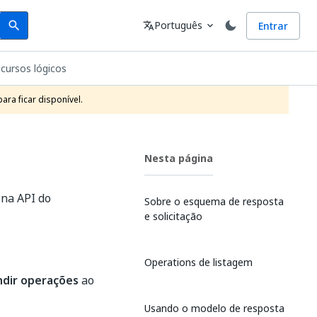
Search
Idioma
Português
Entrar
search
translate
expand_more
cursos lógicos
ra ficar disponível.
Nesta página
 na API do
Sobre o esquema de resposta
e solicitação
Operations de listagem
ndir operações
ao
Usando o modelo de resposta