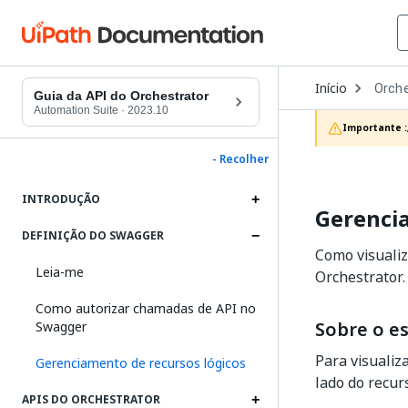
Open
Início
Orche
Dropd
Guia da API do Orchestrator
to
Automation Suite
·
2023.10
choos
Importante :
produc
- Recolher
INTRODUÇÃO
Gerencia
DEFINIÇÃO DO SWAGGER
Como visualiz
Leia-me
Orchestrator.
Como autorizar chamadas de API no
Sobre o e
Swagger
Para visualiz
Gerenciamento de recursos lógicos
lado do recur
APIS DO ORCHESTRATOR