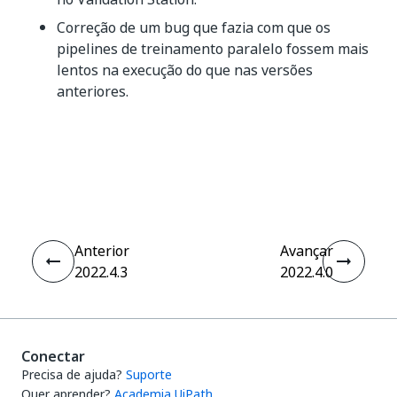
Correção de um bug que fazia com que os
pipelines de treinamento paralelo fossem mais
lentos na execução do que nas versões
anteriores.
Sim
Não
thumb_up
thumb_down
Anterior
Avançar
2022.4.3
2022.4.0
Conectar
Precisa de ajuda?
Suporte
Quer aprender?
Academia UiPath