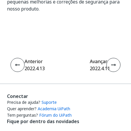
pequenas melhorias e correções de segurança para
nosso produto.
Sim
Não
thumb_up
thumb_down
Anterior
Avançar
2022.4.13
2022.4.11
Conectar
Precisa de ajuda?
Suporte
Quer aprender?
Academia UiPath
Tem perguntas?
Fórum do UiPath
Fique por dentro das novidades